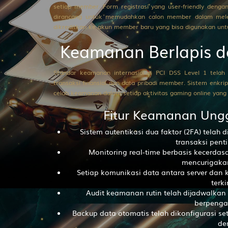
setiap member. Form registrasi yang user-friendly deng
dirancang untuk memudahkan calon member dalam melen
dikreditkan ke akun member baru yang bisa digunakan untu
Keamanan Berlapis d
Standar keamanan internasional PCI DSS Level 1 telah
transaksi finansial dan data pribadi member. Sistem enkri
celah keamanan dalam setiap aktivitas gaming online yang 
Fitur Keamanan Ungg
Sistem autentikasi dua faktor (2FA) telah
transaksi pen
Monitoring real-time berbasis kecerdas
mencurigaka
Setiap komunikasi data antara server dan 
terk
Audit keamanan rutin telah dijadwalkan
berpenga
Backup data otomatis telah dikonfigurasi se
de