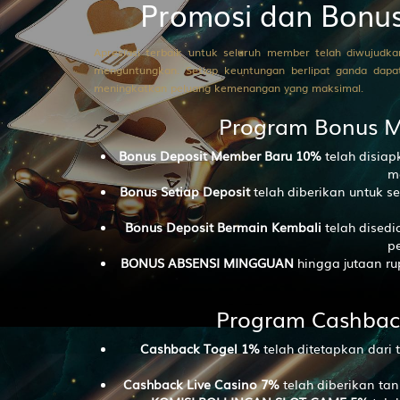
Promosi dan Bonus
Apresiasi terbaik untuk seluruh member telah diwujudk
menguntungkan. Setiap keuntungan berlipat ganda dapat
meningkatkan peluang kemenangan yang maksimal.
Program Bonus M
Bonus Deposit Member Baru 10%
telah disia
m
Bonus Setiap Deposit
telah diberikan untuk s
Bonus Deposit Bermain Kembali
telah dised
pe
BONUS ABSENSI MINGGUAN
hingga jutaan ru
Program Cashbac
Cashback Togel 1%
telah ditetapkan dari 
Cashback Live Casino 7%
telah diberikan ta