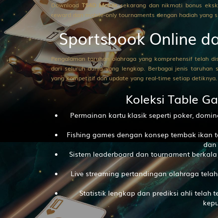
Download
TS4D Mobile
sekarang dan nikmati bonus eksklu
reward dan mobile-only tournaments dengan hadiah yang s
Sportsbook Online d
Pengalaman taruhan olahraga yang komprehensif telah dis
dari seluruh dunia yang lengkap. Berbagai jenis taruhan 
yang kompetitif dan update yang real-time setiap detiknya.
Koleksi Table G
Permainan kartu klasik seperti poker, domin
Fishing games dengan konsep tembak ikan 
dan
Sistem leaderboard dan tournament berkala 
Live streaming pertandingan olahraga telah
Statistik lengkap dan prediksi ahli tel
kepu