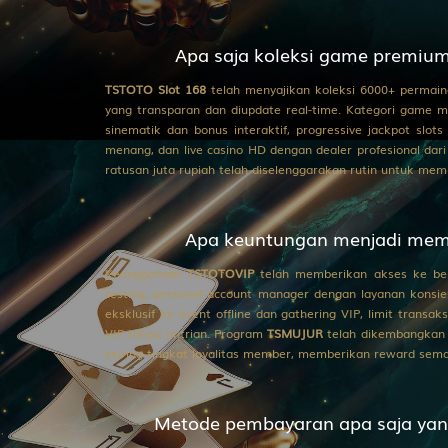
Apa saja koleksi game premium
TSTOTO Slot 168
telah menyajikan koleksi 6000+ permain
yang transparan dan diupdate real-time. Kategori game mel
sinematik dan bonus interaktif, progressive jackpot slo
menang, dan live casino HD dengan dealer profesional dari
ratusan juta rupiah telah diselenggarakan rutin untuk memb
Apa keuntungan menjadi me
Keanggotaan
TSTOTOVIP
telah memberikan akses ke berb
testing, personal account manager dengan layanan konsi
eksklusif ke event offline dan gathering VIP, limit transa
VIP tanpa antrian. Program
TSMUJUR
telah dikembangkan s
seiring tingkat loyalitas member, memberikan reward semak
Metode pembayaran apa saja yang