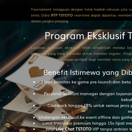
Tournament mingguan dengan total hadiah ratusan juta rup
setia. Data
RTP TSTOTO
real-time dapat dipantau member
dalam jangka panjang.
Program Eksklusif
Layanan premium eksklusif telah dihadirkan melalui 
istimewa yang tidak tersedia untuk member reguler. Pro
memberikan keuntungan berlipat bagi member setia yang k
Benefit Istimewa yang D
Akses prioritas ke game pre-launch dan beta 
Personal account manager dengan layanan 
kebu
Cashback hingga 18% untuk semua jenis p
m
Undangan eksklusif ke event offline dan gathe
Limit transaksi premium hingga 15x lipat me
Jalur
Live Chat TSTOTO
VIP tanpa antrian 