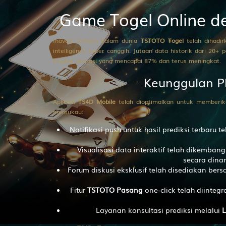
Game Togel Online d
Inovasi terbaru dalam dunia
TSTOTO Togel
telah dihadir
intelligence super canggih. Jutaan data historik dari 20+ 
tingkat akurasi yang mencapai 87% dan terus meningkat.
Keunggulan P
Aplikasi
TS4D Mobile
telah dioptimalkan untuk memberikan
memukau:
Notifikasi push untuk hasil prediksi terbaru t
Visualisasi data interaktif telah dikemba
secara dina
Forum diskusi eksklusif telah disediakan be
Fitur
TSTOTO Pasang
one-click telah diinte
Layanan konsultasi prediksi melalui
L