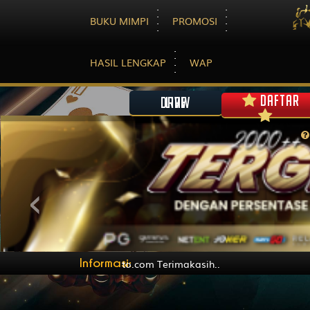
BUKU MIMPI
PROMOSI
HASIL LENGKAP
WAP
DAFTAR
LIVE DRAW
<
Informasi:
akasih..